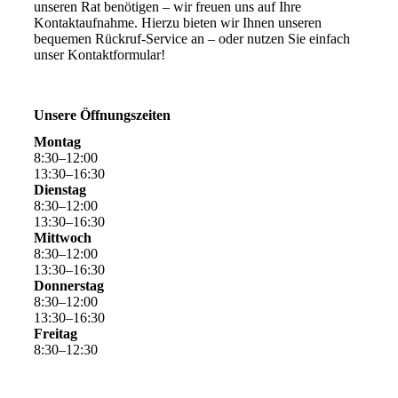
unseren Rat benötigen – wir freuen uns auf Ihre
Kontaktaufnahme. Hierzu bieten wir Ihnen unseren
bequemen Rückruf-Service an – oder nutzen Sie einfach
unser Kontaktformular!
Unsere Öffnungszeiten
Montag
8
:
30
–
12
:
00
13
:
30
–
16
:
30
Dienstag
8
:
30
–
12
:
00
13
:
30
–
16
:
30
Mittwoch
8
:
30
–
12
:
00
13
:
30
–
16
:
30
Donnerstag
8
:
30
–
12
:
00
13
:
30
–
16
:
30
Freitag
8
:
30
–
12
:
30